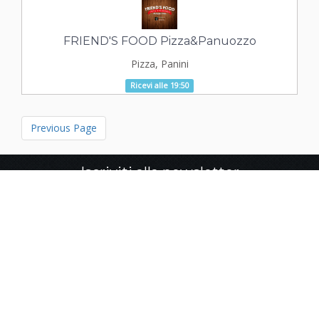
FRIEND'S FOOD Pizza&Panuozzo
Pizza, Panini
Ricevi alle 19:50
Previous Page
Iscriviti alla newsletter
Iscriviti
Dichiaro di aver letto e di accettare la
privacy policy
presente sul sito ed autorizzo inoltre il trattamento dei miei
dati personali secondo la Sezione 13 del Decreto
Legislativo n. 196/2003 art. 13 del Regolamento generale
sulla Protezione dei Dati (EU) 679/16 (GDPR)