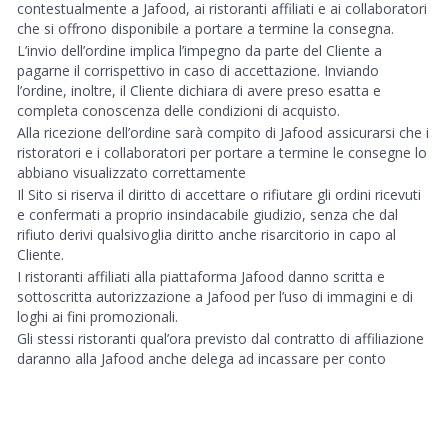
contestualmente a Jafood, ai ristoranti affiliati e ai collaboratori
che si offrono disponibile a portare a termine la consegna.
L’invio dell’ordine implica l’impegno da parte del Cliente a
pagarne il corrispettivo in caso di accettazione. Inviando
l’ordine, inoltre, il Cliente dichiara di avere preso esatta e
completa conoscenza delle condizioni di acquisto.
Alla ricezione dell’ordine sarà compito di Jafood assicurarsi che i
ristoratori e i collaboratori per portare a termine le consegne lo
abbiano visualizzato correttamente
Il Sito si riserva il diritto di accettare o rifiutare gli ordini ricevuti
e confermati a proprio insindacabile giudizio, senza che dal
rifiuto derivi qualsivoglia diritto anche risarcitorio in capo al
Cliente.
I ristoranti affiliati alla piattaforma Jafood danno scritta e
sottoscritta autorizzazione a Jafood per l’uso di immagini e di
loghi ai fini promozionali.
Gli stessi ristoranti qual’ora previsto dal contratto di affiliazione
daranno alla Jafood anche delega ad incassare per conto
proprio gli acquisti degli utenti finali.
RITARDO NELLA CONSEGNA degli ordini
Qualora, per cause imputabili a Jafood o al Ristorante Affiliato e