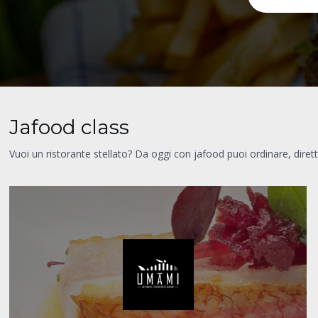
Jafood class
Vuoi un ristorante stellato? Da oggi con jafood puoi ordinare, diret