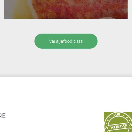
Vai a Jafood class
RE